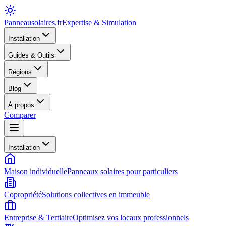
Panneausolaires
.fr
Expertise & Simulation
Installation
Guides & Outils
Régions
Blog
À propos
Comparer
Installation
Maison individuelle
Panneaux solaires pour particuliers
Copropriété
Solutions collectives en immeuble
Entreprise & Tertiaire
Optimisez vos locaux professionnels