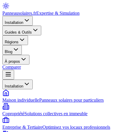
Panneausolaires
.fr
Expertise & Simulation
Installation
Guides & Outils
Régions
Blog
À propos
Comparer
Installation
Maison individuelle
Panneaux solaires pour particuliers
Copropriété
Solutions collectives en immeuble
Entreprise & Tertiaire
Optimisez vos locaux professionnels