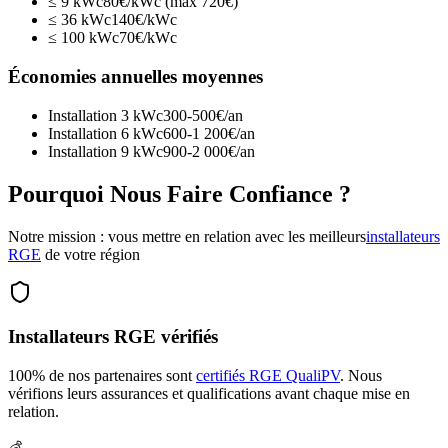
≤ 9 kWc
80€/kWc (max 720€)
≤ 36 kWc
140€/kWc
≤ 100 kWc
70€/kWc
Économies annuelles moyennes
Installation 3 kWc
300-500€/an
Installation 6 kWc
600-1 200€/an
Installation 9 kWc
900-2 000€/an
Pourquoi Nous Faire Confiance ?
Notre mission : vous mettre en relation avec les meilleurs
installateurs
RGE
de votre région
Installateurs RGE vérifiés
100% de nos partenaires sont
certifiés RGE QualiPV
. Nous
vérifions leurs assurances et qualifications avant chaque mise en
relation.