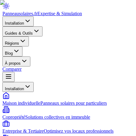
Panneausolaires
.fr
Expertise & Simulation
Installation
Guides & Outils
Régions
Blog
À propos
Comparer
Installation
Maison individuelle
Panneaux solaires pour particuliers
Copropriété
Solutions collectives en immeuble
Entreprise & Tertiaire
Optimisez vos locaux professionnels