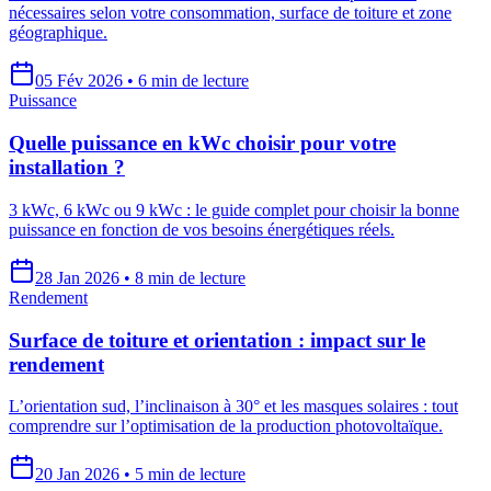
nécessaires selon votre consommation, surface de toiture et zone
géographique.
05 Fév 2026
•
6 min
de lecture
Puissance
Quelle puissance en kWc choisir pour votre
installation ?
3 kWc, 6 kWc ou 9 kWc : le guide complet pour choisir la bonne
puissance en fonction de vos besoins énergétiques réels.
28 Jan 2026
•
8 min
de lecture
Rendement
Surface de toiture et orientation : impact sur le
rendement
L’orientation sud, l’inclinaison à 30° et les masques solaires : tout
comprendre sur l’optimisation de la production photovoltaïque.
20 Jan 2026
•
5 min
de lecture