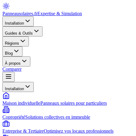
Panneausolaires
.fr
Expertise & Simulation
Installation
Guides & Outils
Régions
Blog
À propos
Comparer
Installation
Maison individuelle
Panneaux solaires pour particuliers
Copropriété
Solutions collectives en immeuble
Entreprise & Tertiaire
Optimisez vos locaux professionnels