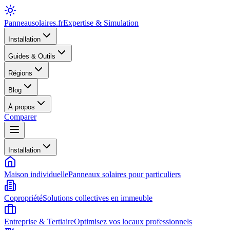
Panneausolaires
.fr
Expertise & Simulation
Installation
Guides & Outils
Régions
Blog
À propos
Comparer
Installation
Maison individuelle
Panneaux solaires pour particuliers
Copropriété
Solutions collectives en immeuble
Entreprise & Tertiaire
Optimisez vos locaux professionnels