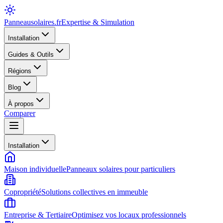
Panneausolaires
.fr
Expertise & Simulation
Installation
Guides & Outils
Régions
Blog
À propos
Comparer
Installation
Maison individuelle
Panneaux solaires pour particuliers
Copropriété
Solutions collectives en immeuble
Entreprise & Tertiaire
Optimisez vos locaux professionnels