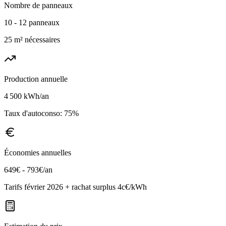
Nombre de panneaux
10
-
12
panneaux
25
m² nécessaires
Production annuelle
4 500
kWh/an
Taux d'autoconso:
75
%
Économies annuelles
649
€ -
793
€/an
Tarifs février 2026 + rachat surplus
4
c€/kWh