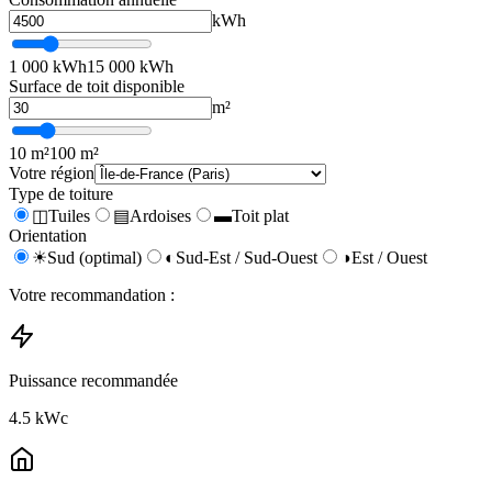
kWh
1 000 kWh
15 000 kWh
Surface de toit disponible
m²
10 m²
100 m²
Votre région
Type de toiture
◫
Tuiles
▤
Ardoises
▬
Toit plat
Orientation
☀
Sud (optimal)
◐
Sud-Est / Sud-Ouest
◑
Est / Ouest
Votre recommandation :
Puissance recommandée
4.5
kWc