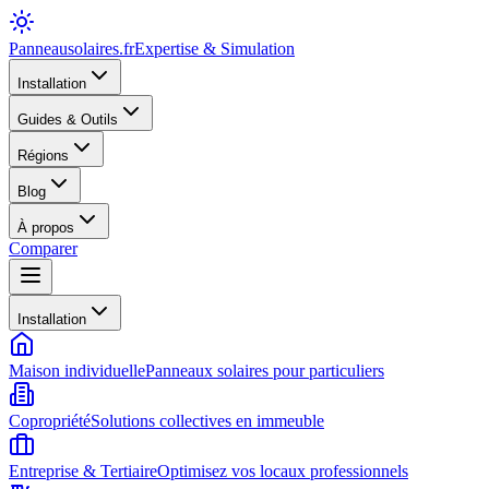
Panneausolaires
.fr
Expertise & Simulation
Installation
Guides & Outils
Régions
Blog
À propos
Comparer
Installation
Maison individuelle
Panneaux solaires pour particuliers
Copropriété
Solutions collectives en immeuble
Entreprise & Tertiaire
Optimisez vos locaux professionnels