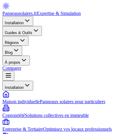
Panneausolaires
.fr
Expertise & Simulation
Installation
Guides & Outils
Régions
Blog
À propos
Comparer
Installation
Maison individuelle
Panneaux solaires pour particuliers
Copropriété
Solutions collectives en immeuble
Entreprise & Tertiaire
Optimisez vos locaux professionnels