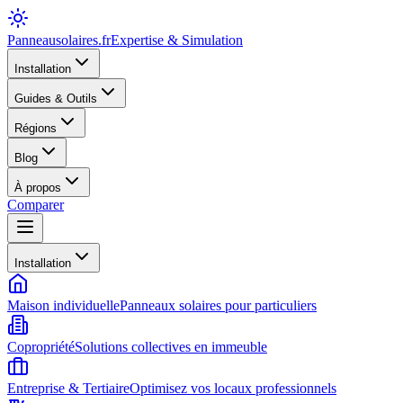
Panneausolaires
.fr
Expertise & Simulation
Installation
Guides & Outils
Régions
Blog
À propos
Comparer
Installation
Maison individuelle
Panneaux solaires pour particuliers
Copropriété
Solutions collectives en immeuble
Entreprise & Tertiaire
Optimisez vos locaux professionnels