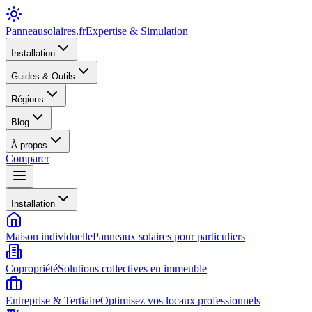
Panneausolaires
.fr
Expertise & Simulation
Installation
Guides & Outils
Régions
Blog
À propos
Comparer
Installation
Maison individuelle
Panneaux solaires pour particuliers
Copropriété
Solutions collectives en immeuble
Entreprise & Tertiaire
Optimisez vos locaux professionnels