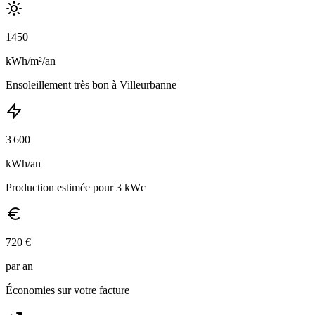
1450
kWh/m²/an
Ensoleillement
très bon
à
Villeurbanne
3 600
kWh/an
Production estimée pour 3 kWc
720
€
par an
Économies sur votre facture