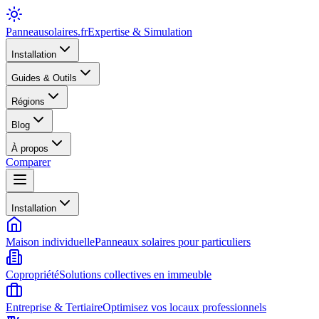
Panneausolaires
.fr
Expertise & Simulation
Installation
Guides & Outils
Régions
Blog
À propos
Comparer
Installation
Maison individuelle
Panneaux solaires pour particuliers
Copropriété
Solutions collectives en immeuble
Entreprise & Tertiaire
Optimisez vos locaux professionnels