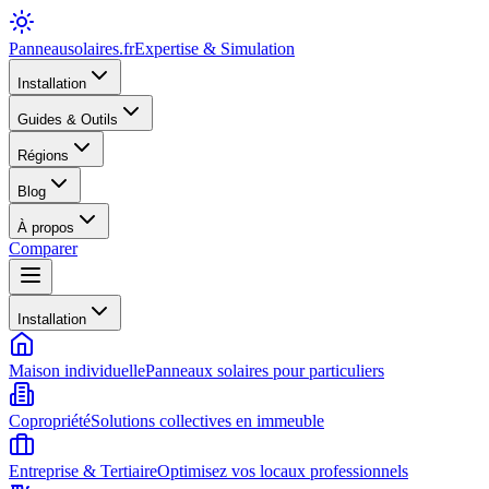
Panneausolaires
.fr
Expertise & Simulation
Installation
Guides & Outils
Régions
Blog
À propos
Comparer
Installation
Maison individuelle
Panneaux solaires pour particuliers
Copropriété
Solutions collectives en immeuble
Entreprise & Tertiaire
Optimisez vos locaux professionnels