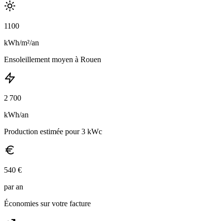
1100
kWh/m²/an
Ensoleillement
moyen
à
Rouen
2 700
kWh/an
Production estimée pour 3 kWc
540
€
par an
Économies sur votre facture