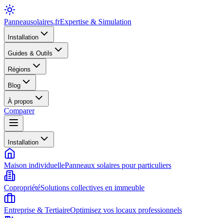
Panneausolaires
.fr
Expertise & Simulation
Installation
Guides & Outils
Régions
Blog
À propos
Comparer
Installation
Maison individuelle
Panneaux solaires pour particuliers
Copropriété
Solutions collectives en immeuble
Entreprise & Tertiaire
Optimisez vos locaux professionnels