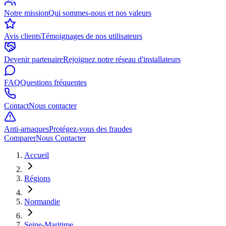
Notre mission
Qui sommes-nous et nos valeurs
Avis clients
Témoignages de nos utilisateurs
Devenir partenaire
Rejoignez notre réseau d'installateurs
FAQ
Questions fréquentes
Contact
Nous contacter
Anti-arnaques
Protégez-vous des fraudes
Comparer
Nous Contacter
Accueil
Régions
Normandie
Seine-Maritime