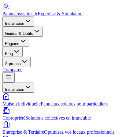
Panneausolaires
.fr
Expertise & Simulation
Installation
Guides & Outils
Régions
Blog
À propos
Comparer
Installation
Maison individuelle
Panneaux solaires pour particuliers
Copropriété
Solutions collectives en immeuble
Entreprise & Tertiaire
Optimisez vos locaux professionnels