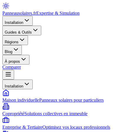
Panneausolaires
.fr
Expertise & Simulation
Installation
Guides & Outils
Régions
Blog
À propos
Comparer
Installation
Maison individuelle
Panneaux solaires pour particuliers
Copropriété
Solutions collectives en immeuble
Entreprise & Tertiaire
Optimisez vos locaux professionnels