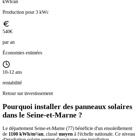
kWh/an
Production pour 3 kWc
540
€
par an
Économies estimées
10-12 ans
rentabilité
Retour sur investissement
Pourquoi installer des panneaux solaires
dans le
Seine-et-Marne
?
Le département
Seine-et-Marne
(
77
) bénéficie d'un ensoleillement
de
1100
kWh/m²/an
, classé
moyen
à l'échelle nationale. Ce niveau
d'irradiation solaire permet d'envisager une installation