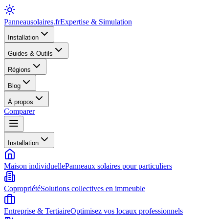
Panneausolaires
.fr
Expertise & Simulation
Installation
Guides & Outils
Régions
Blog
À propos
Comparer
Installation
Maison individuelle
Panneaux solaires pour particuliers
Copropriété
Solutions collectives en immeuble
Entreprise & Tertiaire
Optimisez vos locaux professionnels