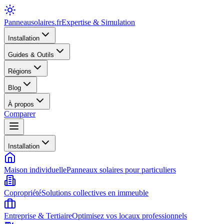
Panneausolaires
.fr
Expertise & Simulation
Installation
Guides & Outils
Régions
Blog
À propos
Comparer
Installation
Maison individuelle
Panneaux solaires pour particuliers
Copropriété
Solutions collectives en immeuble
Entreprise & Tertiaire
Optimisez vos locaux professionnels