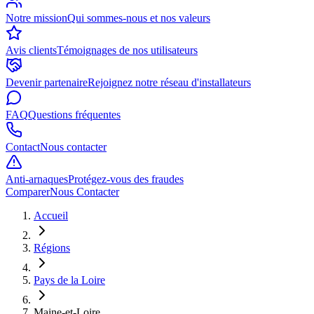
Notre mission
Qui sommes-nous et nos valeurs
Avis clients
Témoignages de nos utilisateurs
Devenir partenaire
Rejoignez notre réseau d'installateurs
FAQ
Questions fréquentes
Contact
Nous contacter
Anti-arnaques
Protégez-vous des fraudes
Comparer
Nous Contacter
Accueil
Régions
Pays de la Loire
Maine-et-Loire