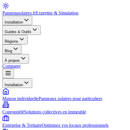
Panneausolaires
.fr
Expertise & Simulation
Installation
Guides & Outils
Régions
Blog
À propos
Comparer
Installation
Maison individuelle
Panneaux solaires pour particuliers
Copropriété
Solutions collectives en immeuble
Entreprise & Tertiaire
Optimisez vos locaux professionnels