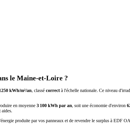
ans le
Maine-et-Loire
?
1250
kWh/m²/an
, classé
correct
à l'échelle nationale. Ce niveau d'irra
produire en moyenne
3 100
kWh par an
, soit une économie d'environ
6
 aides.
nergie produite par vos panneaux et de revendre le surplus à EDF OA à