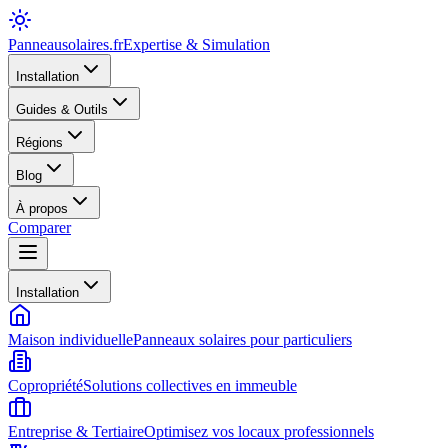
Panneausolaires
.fr
Expertise & Simulation
Installation
Guides & Outils
Régions
Blog
À propos
Comparer
Installation
Maison individuelle
Panneaux solaires pour particuliers
Copropriété
Solutions collectives en immeuble
Entreprise & Tertiaire
Optimisez vos locaux professionnels