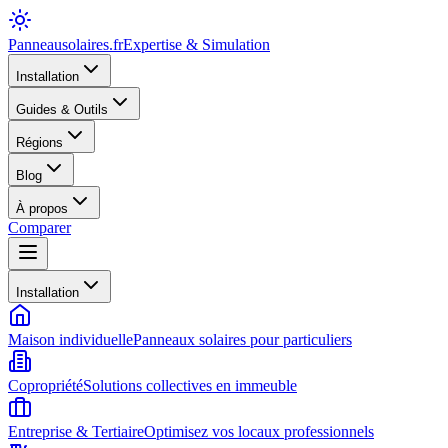
Panneausolaires
.fr
Expertise & Simulation
Installation
Guides & Outils
Régions
Blog
À propos
Comparer
Installation
Maison individuelle
Panneaux solaires pour particuliers
Copropriété
Solutions collectives en immeuble
Entreprise & Tertiaire
Optimisez vos locaux professionnels