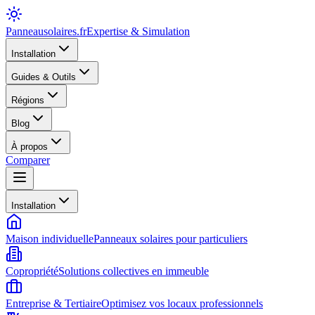
Panneausolaires
.fr
Expertise & Simulation
Installation
Guides & Outils
Régions
Blog
À propos
Comparer
Installation
Maison individuelle
Panneaux solaires pour particuliers
Copropriété
Solutions collectives en immeuble
Entreprise & Tertiaire
Optimisez vos locaux professionnels